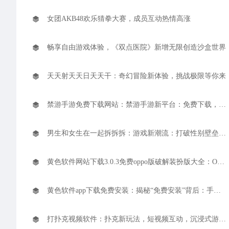
女团AKB48欢乐猜拳大赛，成员互动热情高涨
畅享自由游戏体验，《双点医院》新增无限创造沙盒世界
天天射天天日天天干：奇幻冒险新体验，挑战极限等你来
禁游手游免费下载网站：禁游手游新平台：免费下载，风险需警惕
男生和女生在一起拆拆拆：游戏新潮流：打破性别壁垒，甜蜜互动新体验
黄色软件网站下载3.0.3免费oppo版破解装扮版大全：OPPO版神器应用，海量资源任你下载
黄色软件app下载免费安装：揭秘“免费安装”背后：手机应用安全如何保障？
打扑克视频软件：扑克新玩法，短视频互动，沉浸式游戏体验来袭