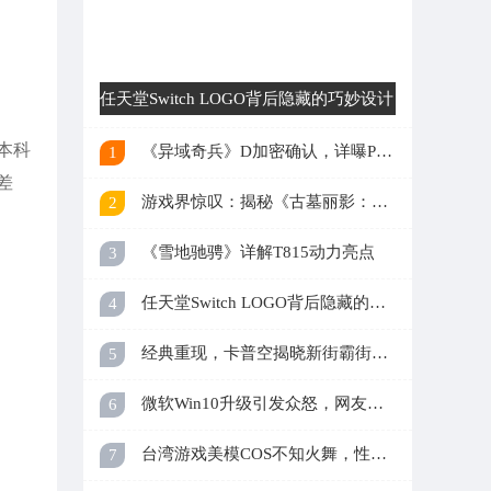
任天堂Switch LOGO背后隐藏的巧妙设计，玩家细心
本科
《异域奇兵》D加密确认，详曝PC硬件需求
1
差
游戏界惊叹：揭秘《古墓丽影：崛起》建模与设计之美
2
《雪地驰骋》详解T815动力亮点
3
任天堂Switch LOGO背后隐藏的巧妙设计，玩家细心发现
4
经典重现，卡普空揭晓新街霸街机模型
5
微软Win10升级引发众怒，网友联名呼吁彻查
6
台湾游戏美模COS不知火舞，性感演绎引眼球
7