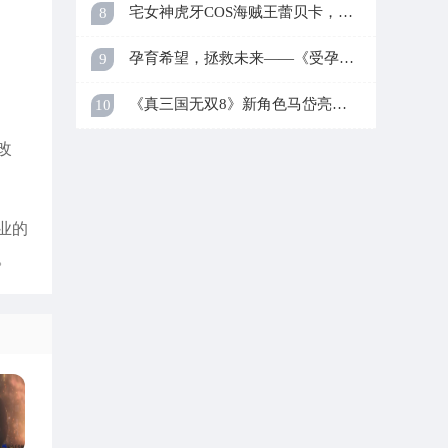
宅女神虎牙COS海贼王蕾贝卡，寒冬挑战大尺度造型！
8
孕育希望，拯救未来——《受孕Plus：产子救世录》新画面呈现
9
《真三国无双8》新角色马岱亮相，绿装绿帽威风凛凛
10
改
业的
。