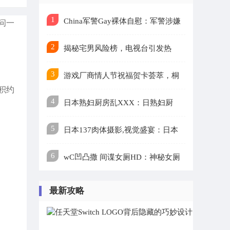
1
China军警Gay裸体自慰：军警涉嫌
问一
2
违规，形象受损引关注
揭秘宅男风险榜，电视台引发热
3
议：电梯成谜？
游戏厂商情人节祝福贺卡荟萃，桐
积约
4
生一马倾情演绎艺术颂歌
日本熟妇厨房乱XXX：日熟妇厨
5
房：温馨杂乱背后的生活美学
日本137肉体摄影,视觉盛宴：日本
6
摄影师137人体摄影
wC凹凸撒 间谍女厕HD：神秘女厕
现间谍，国安警力出击
最新攻略